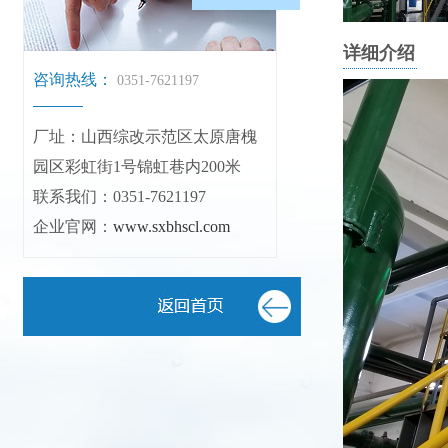
详细介绍
咨询热线：
0351-7621197
厂址：
山西综改示范区太原唐槐
园区彩虹街1号锦虹巷内200米
联系我们：0351-7621197
企业官网：
www.sxbhscl.com