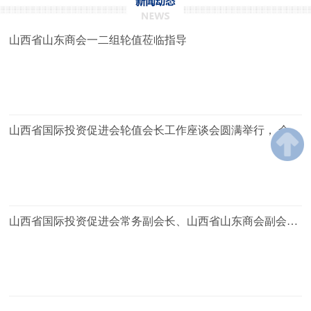
山西省山东商会一二组轮值莅临指导
山西省国际投资促进会轮值会长工作座谈会圆满举行， 全体
与会人员实地拜访会员企业山西碧海集团有限公司
山西省国际投资促进会常务副会长、山西省山东商会副会
长、山西碧海集团有限公司董事长王庆准参加省投促会与山
西省数字经济联合会考察座谈