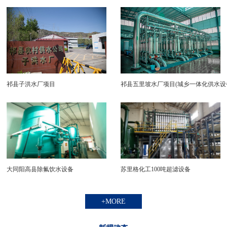
水）
★臭氧发生器
★大桶灌装线 、小瓶生产线
★刷桶机、拔盖机、热缩膜机、套标机、膜包
机、理瓶机
祁县子洪水厂项目
祁县五里坡水厂项目(城乡一体化供水设
★软化、混床、除铁、除锰
★无菌纸盒包装机、无菌液体软包机、饮料配
套机械
★空气净化器、风淋室、净化房
大同阳高县除氟饮水设备
苏里格化工100吨超滤设备
+MORE