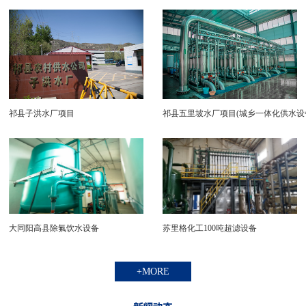
水）
★臭氧发生器
★大桶灌装线 、小瓶生产线
★刷桶机、拔盖机、热缩膜机、套标机、膜包
机、理瓶机
祁县子洪水厂项目
祁县五里坡水厂项目(城乡一体化供水设
★软化、混床、除铁、除锰
★无菌纸盒包装机、无菌液体软包机、饮料配
套机械
★空气净化器、风淋室、净化房
大同阳高县除氟饮水设备
苏里格化工100吨超滤设备
+MORE