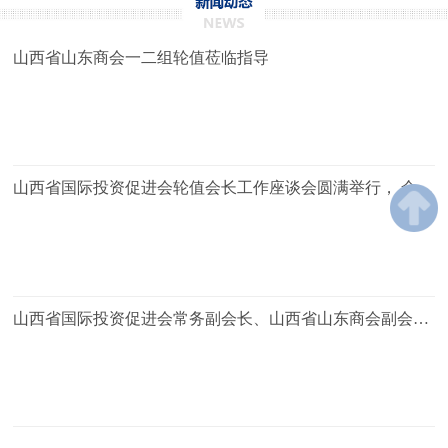
山西省山东商会一二组轮值莅临指导
山西省国际投资促进会轮值会长工作座谈会圆满举行， 全体
与会人员实地拜访会员企业山西碧海集团有限公司
山西省国际投资促进会常务副会长、山西省山东商会副会
长、山西碧海集团有限公司董事长王庆准参加省投促会与山
西省数字经济联合会考察座谈